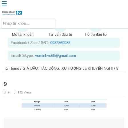
☰
Trang chủ
Kiến thức chứng khoán
Mở tài khoản
Tư vấn đầu tư
Hỗ trợ đầu tư
Facebook / Zalo / SĐT:
0982869988
Kinh nghiệm đầu tư
Tin tức – báo cáo phân tích
Email/ Skype:
vuminhvu68@gmail.com
Sản phẩm – dịch vụ
Home
/
GIÁ DẦU: TÁC ĐỘNG, XU HƯỚNG và KHUYẾN NGHỊ
/
9
Chứng khoán phái sinh
Tuyển dụng
9
in
352 Views