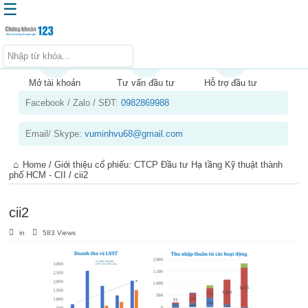
☰
Trang chủ
Kiến thức chứng khoán
Mở tài khoản
Tư vấn đầu tư
Hỗ trợ đầu tư
Facebook / Zalo / SĐT:
0982869988
Kinh nghiệm đầu tư
Tin tức – báo cáo phân tích
Email/ Skype:
vuminhvu68@gmail.com
Sản phẩm – dịch vụ
Home
/
Giới thiệu cổ phiếu: CTCP Đầu tư Hạ tầng Kỹ thuật thành
Chứng khoán phái sinh
phố HCM - CII
/
cii2
Tuyển dụng
cii2
in
583 Views