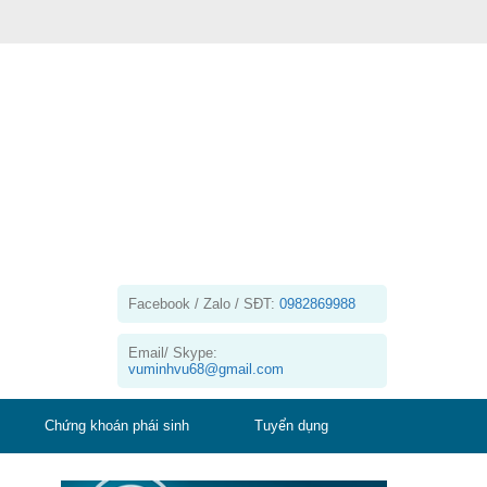
Facebook / Zalo / SĐT:
0982869988
Email/ Skype:
vuminhvu68@gmail.com
Chứng khoán phái sinh
Tuyển dụng