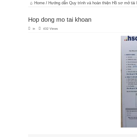
Trang
Home
/
Hướng dẫn Quy trình và hoàn thiện Hồ sơ mở tài 
chủ
Hop dong mo tai khoan
in
432 Views