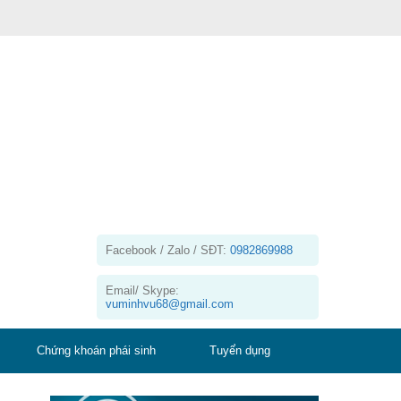
Facebook / Zalo / SĐT:
0982869988
Email/ Skype:
vuminhvu68@gmail.com
Chứng khoán phái sinh
Tuyển dụng