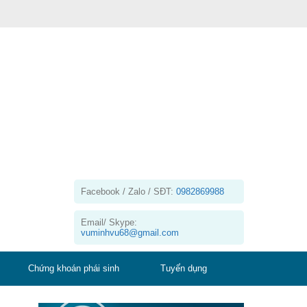
Facebook / Zalo / SĐT:
0982869988
Email/ Skype:
vuminhvu68@gmail.com
Chứng khoán phái sinh
Tuyển dụng