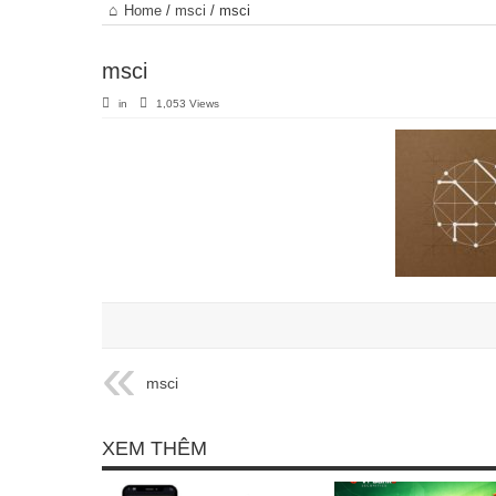
Trang
Home
/
msci
/
msci
chủ
msci
in
1,053 Views
msci
XEM THÊM