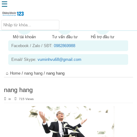
☰
Trang chủ
Kiến thức chứng khoán
Mở tài khoản
Tư vấn đầu tư
Hỗ trợ đầu tư
Facebook / Zalo / SĐT:
0982869988
Kinh nghiệm đầu tư
Tin tức – báo cáo phân tích
Email/ Skype:
vuminhvu68@gmail.com
Sản phẩm – dịch vụ
Home
/
nang hang
/
nang hang
Chứng khoán phái sinh
Tuyển dụng
nang hang
in
715 Views