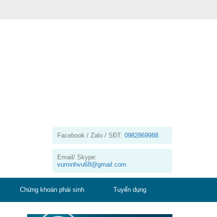
Facebook / Zalo / SĐT:
0982869988
Email/ Skype:
vuminhvu68@gmail.com
Chứng khoán phái sinh
Tuyển dụng