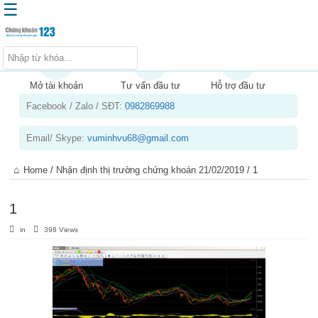
☰
Trang chủ
Kiến thức chứng khoán
Mở tài khoản
Tư vấn đầu tư
Hỗ trợ đầu tư
Facebook / Zalo / SĐT:
0982869988
Kinh nghiệm đầu tư
Tin tức – báo cáo phân tích
Email/ Skype:
vuminhvu68@gmail.com
Sản phẩm – dịch vụ
Home
/
Nhận định thị trường chứng khoán 21/02/2019
/
1
Chứng khoán phái sinh
Tuyển dụng
1
in
398 Views