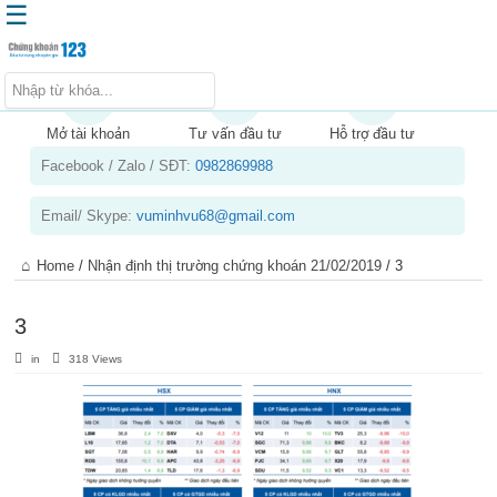
☰
Trang chủ
Kiến thức chứng khoán
Mở tài khoản
Tư vấn đầu tư
Hỗ trợ đầu tư
Facebook / Zalo / SĐT:
0982869988
Kinh nghiệm đầu tư
Tin tức – báo cáo phân tích
Email/ Skype:
vuminhvu68@gmail.com
Sản phẩm – dịch vụ
Home
/
Nhận định thị trường chứng khoán 21/02/2019
/
3
Chứng khoán phái sinh
Tuyển dụng
3
in
318 Views