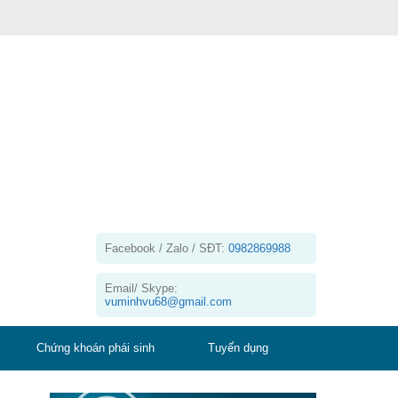
Facebook / Zalo / SĐT:
0982869988
Email/ Skype:
vuminhvu68@gmail.com
Chứng khoán phái sinh
Tuyển dụng