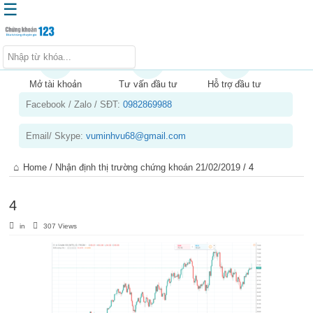
☰
Trang chủ
Kiến thức chứng khoán
Mở tài khoản
Tư vấn đầu tư
Hỗ trợ đầu tư
Facebook / Zalo / SĐT:
0982869988
Kinh nghiệm đầu tư
Tin tức – báo cáo phân tích
Email/ Skype:
vuminhvu68@gmail.com
Sản phẩm – dịch vụ
Home
/
Nhận định thị trường chứng khoán 21/02/2019
/
4
Chứng khoán phái sinh
Tuyển dụng
4
in
307 Views