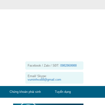
Facebook / Zalo / SĐT:
0982869988
Email/ Skype:
vuminhvu68@gmail.com
Chứng khoán phái sinh
Tuyển dụng