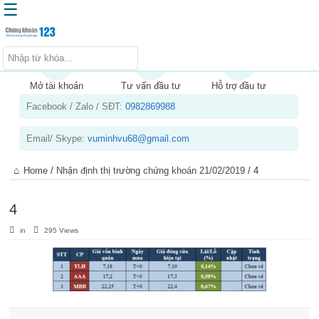
☰
Trang chủ
Kiến thức chứng khoán
Mở tài khoản
Tư vấn đầu tư
Hỗ trợ đầu tư
Facebook / Zalo / SĐT:
0982869988
Kinh nghiệm đầu tư
Tin tức – báo cáo phân tích
Email/ Skype:
vuminhvu68@gmail.com
Sản phẩm – dịch vụ
Home
/
Nhận định thị trường chứng khoán 21/02/2019
/
4
Chứng khoán phái sinh
Tuyển dụng
4
in
295 Views