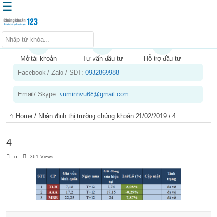
☰
Trang chủ
Kiến thức chứng khoán
Mở tài khoản
Tư vấn đầu tư
Hỗ trợ đầu tư
Facebook / Zalo / SĐT:
0982869988
Kinh nghiệm đầu tư
Tin tức – báo cáo phân tích
Email/ Skype:
vuminhvu68@gmail.com
Sản phẩm – dịch vụ
Home
/
Nhận định thị trường chứng khoán 21/02/2019
/
4
Chứng khoán phái sinh
Tuyển dụng
4
in
361 Views