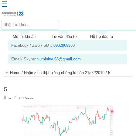
☰
Trang chủ
Kiến thức chứng khoán
Mở tài khoản
Tư vấn đầu tư
Hỗ trợ đầu tư
Facebook / Zalo / SĐT:
0982869988
Kinh nghiệm đầu tư
Tin tức – báo cáo phân tích
Email/ Skype:
vuminhvu68@gmail.com
Sản phẩm – dịch vụ
Home
/
Nhận định thị trường chứng khoán 21/02/2019
/
5
Chứng khoán phái sinh
Tuyển dụng
5
in
282 Views