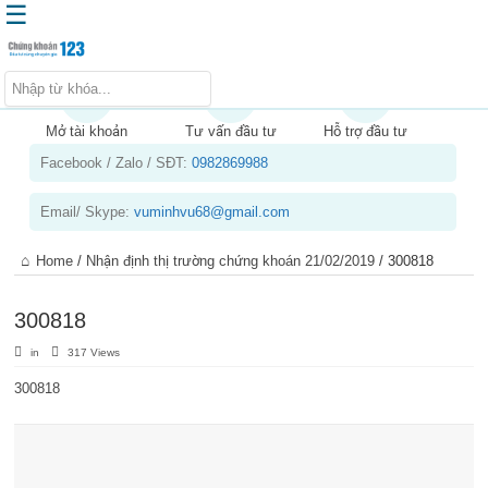
☰
Trang chủ
Kiến thức chứng khoán
Mở tài khoản
Tư vấn đầu tư
Hỗ trợ đầu tư
Facebook / Zalo / SĐT:
0982869988
Kinh nghiệm đầu tư
Tin tức – báo cáo phân tích
Email/ Skype:
vuminhvu68@gmail.com
Sản phẩm – dịch vụ
Home
/
Nhận định thị trường chứng khoán 21/02/2019
/
300818
Chứng khoán phái sinh
Tuyển dụng
300818
in
317 Views
300818