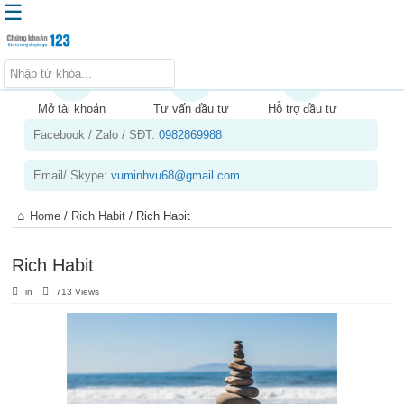
☰
Trang chủ
Kiến thức chứng khoán
Mở tài khoản
Tư vấn đầu tư
Hỗ trợ đầu tư
Facebook / Zalo / SĐT:
0982869988
Kinh nghiệm đầu tư
Tin tức – báo cáo phân tích
Email/ Skype:
vuminhvu68@gmail.com
Sản phẩm – dịch vụ
Home
/
Rich Habit
/
Rich Habit
Chứng khoán phái sinh
Tuyển dụng
Rich Habit
in
713 Views