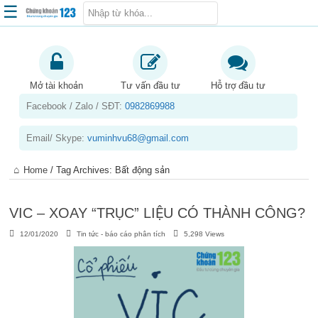
☰
Trang chủ
Kiến thức chứng khoán
Mở tài khoản
Tư vấn đầu tư
Hỗ trợ đầu tư
Facebook / Zalo / SĐT:
0982869988
Kinh nghiệm đầu tư
Tin tức – báo cáo phân tích
Email/ Skype:
vuminhvu68@gmail.com
Sản phẩm – dịch vụ
Home
/
Tag Archives: Bất động sản
Chứng khoán phái sinh
Tuyển dụng
VIC – XOAY “TRỤC” LIỆU CÓ THÀNH CÔNG?
12/01/2020
Tin tức - báo cáo phân tích
5,298 Views