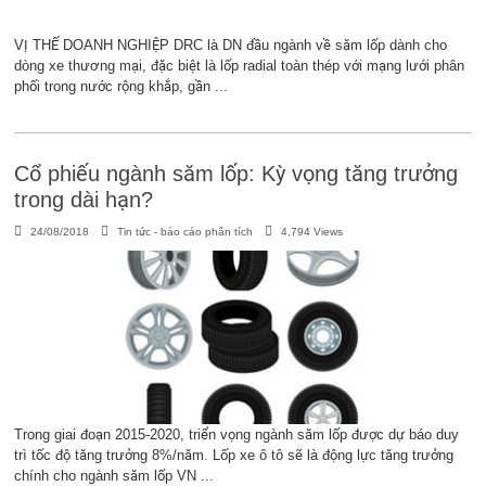
VỊ THẾ DOANH NGHIỆP DRC là DN đầu ngành về săm lốp dành cho
dòng xe thương mại, đặc biệt là lốp radial toàn thép với mạng lưới phân
phối trong nước rộng khắp, gần ...
Cổ phiếu ngành săm lốp: Kỳ vọng tăng trưởng
trong dài hạn?
24/08/2018
Tin tức - báo cáo phân tích
4,794 Views
Trong giai đoạn 2015-2020, triển vọng ngành săm lốp được dự báo duy
trì tốc độ tăng trưởng 8%/năm. Lốp xe ô tô sẽ là động lực tăng trưởng
chính cho ngành săm lốp VN ...