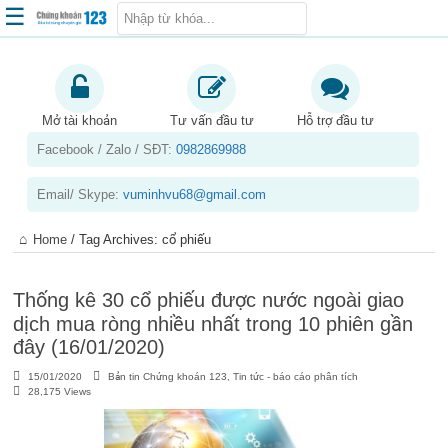
☰
Trang chủ
Kiến thức chứng khoán
Mở tài khoản
Tư vấn đầu tư
Hỗ trợ đầu tư
Facebook / Zalo / SĐT:
0982869988
Kinh nghiệm đầu tư
Tin tức – báo cáo phân tích
Email/ Skype:
vuminhvu68@gmail.com
Sản phẩm – dịch vụ
Home
/
Tag Archives: cổ phiếu
Chứng khoán phái sinh
Tuyển dụng
Thống kê 30 cổ phiếu được nước ngoài giao
dịch mua ròng nhiều nhất trong 10 phiên gần
đây (16/01/2020)
15/01/2020
Bản tin Chứng khoán 123
,
Tin tức - báo cáo phân tích
28,175 Views