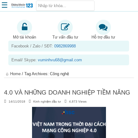
☰
Trang chủ
Kiến thức chứng khoán
Mở tài khoản
Tư vấn đầu tư
Hỗ trợ đầu tư
Facebook / Zalo / SĐT:
0982869988
Kinh nghiệm đầu tư
Tin tức – báo cáo phân tích
Email/ Skype:
vuminhvu68@gmail.com
Sản phẩm – dịch vụ
Home
/
Tag Archives: Công nghệ
Chứng khoán phái sinh
Tuyển dụng
4.0 VÀ NHỮNG DOANH NGHIỆP TIỀM NĂNG
14/11/2018
Kinh nghiệm đầu tư
4,873 Views