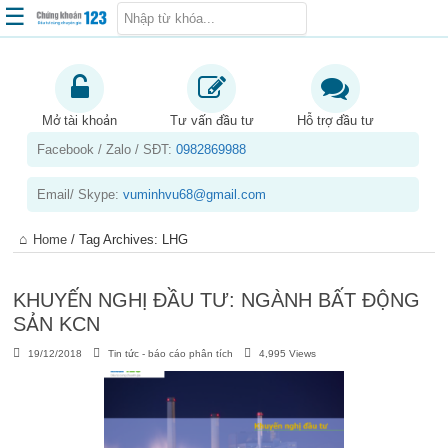
☰
Trang chủ
Kiến thức chứng khoán
Mở tài khoản
Tư vấn đầu tư
Hỗ trợ đầu tư
Facebook / Zalo / SĐT:
0982869988
Kinh nghiệm đầu tư
Tin tức – báo cáo phân tích
Email/ Skype:
vuminhvu68@gmail.com
Sản phẩm – dịch vụ
Home
/
Tag Archives: LHG
Chứng khoán phái sinh
Tuyển dụng
KHUYẾN NGHỊ ĐẦU TƯ: NGÀNH BẤT ĐỘNG
SẢN KCN
19/12/2018
Tin tức - báo cáo phân tích
4,995 Views