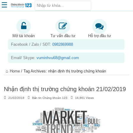
☰
Trang chủ
Kiến thức chứng khoán
Mở tài khoản
Tư vấn đầu tư
Hỗ trợ đầu tư
Facebook / Zalo / SĐT:
0982869988
Kinh nghiệm đầu tư
Tin tức – báo cáo phân tích
Email/ Skype:
vuminhvu68@gmail.com
Sản phẩm – dịch vụ
Home
/
Tag Archives: nhận định thị trường chứng khoán
Chứng khoán phái sinh
Tuyển dụng
Nhận định thị trường chứng khoán 21/02/2019
21/02/2018
Bản tin Chứng khoán 123
16,861 Views