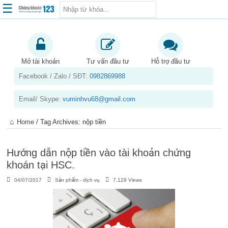
☰
Trang chủ
Kiến thức chứng khoán
Mở tài khoản
Tư vấn đầu tư
Hỗ trợ đầu tư
Facebook / Zalo / SĐT:
0982869988
Kinh nghiệm đầu tư
Tin tức – báo cáo phân tích
Email/ Skype:
vuminhvu68@gmail.com
Sản phẩm – dịch vụ
Home
/
Tag Archives: nộp tiền
Chứng khoán phái sinh
Tuyển dụng
Hướng dẫn nộp tiền vào tài khoản chứng
khoán tại HSC.
04/07/2017
Sản phẩm - dịch vụ
7,129 Views