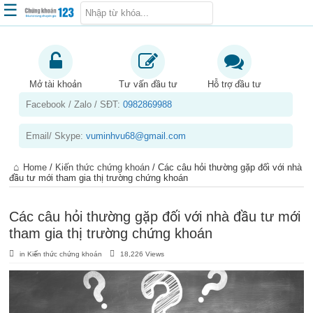
☰
Trang chủ
Kiến thức chứng khoán
Mở tài khoản
Tư vấn đầu tư
Hỗ trợ đầu tư
Facebook / Zalo / SĐT:
0982869988
Kinh nghiệm đầu tư
Tin tức – báo cáo phân tích
Email/ Skype:
vuminhvu68@gmail.com
Sản phẩm – dịch vụ
Home
/
Kiến thức chứng khoán
/
Các câu hỏi thường gặp đối với nhà
Chứng khoán phái sinh
đầu tư mới tham gia thị trường chứng khoán
Tuyển dụng
Các câu hỏi thường gặp đối với nhà đầu tư mới
tham gia thị trường chứng khoán
in
Kiến thức chứng khoán
18,226 Views