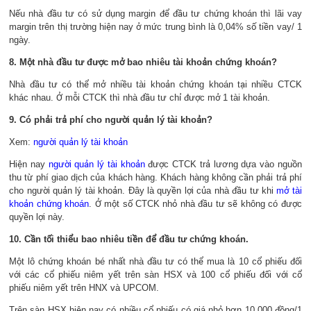
Nếu nhà đầu tư có sử dụng margin để đầu tư chứng khoán thì lãi vay
margin trên thị trường hiện nay ở mức trung bình là 0,04% số tiền vay/ 1
ngày.
8. Một nhà đầu tư được mở bao nhiêu tài khoản chứng khoán?
Nhà đầu tư có thể mở nhiều tài khoản chứng khoán tại nhiều CTCK
khác nhau. Ở mỗi CTCK thì nhà đầu tư chỉ được mở 1 tài khoản.
9. Có phải trả phí cho người quản lý tài khoản?
Xem:
người quản lý tài khoản
Hiện nay
người quản lý tài khoản
được CTCK trả lương dựa vào nguồn
thu từ phí giao dịch của khách hàng. Khách hàng không cần phải trả phí
cho người quản lý tài khoản. Đây là quyền lợi của nhà đầu tư khi
mở tài
khoản chứng khoán
. Ở một số CTCK nhỏ nhà đầu tư sẽ không có được
quyền lợi này.
10. Cần tối thiểu bao nhiêu tiền để đầu tư chứng khoán.
Một lô chứng khoán bé nhất nhà đầu tư có thể mua là 10 cổ phiếu đối
với các cổ phiếu niêm yết trên sàn HSX và 100 cổ phiếu đối với cổ
phiếu niêm yết trên HNX và UPCOM.
Trên sàn HSX hiện nay có nhiều cổ phiếu có giá nhỏ hơn 10.000 đồng/1