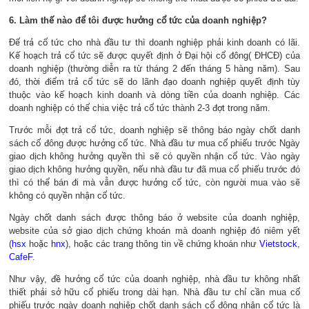
6. Làm thế nào để tôi được hưởng cổ tức của doanh nghiệp?
Để trả cổ tức cho nhà đầu tư thì doanh nghiệp phải kinh doanh có lãi.
Kế hoạch trả cổ tức sẽ được quyết định ở Đại hội cổ đông( ĐHCĐ) của
doanh nghiệp (thường diễn ra từ tháng 2 đến tháng 5 hàng năm). Sau
đó, thời điểm trả cổ tức sẽ do lãnh đạo doanh nghiệp quyết định tùy
thuộc vào kế hoạch kinh doanh và dòng tiền của doanh nghiệp. Các
doanh nghiệp có thể chia việc trả cổ tức thành 2-3 đợt trong năm.
Trước mỗi đợt trả cổ tức, doanh nghiệp sẽ thông báo ngày chốt danh
sách cổ đông được hưởng cổ tức. Nhà đầu tư mua cổ phiếu trước Ngày
giao dịch không hưởng quyền thì sẽ có quyền nhận cổ tức. Vào ngày
giao dịch không hưởng quyền, nếu nhà đầu tư đã mua cổ phiếu trước đó
thì có thể bán đi mà vẫn được hưởng cổ tức, còn người mua vào sẽ
không có quyền nhận cổ tức.
Ngày chốt danh sách được thông báo ở website của doanh nghiệp,
website của sở giao dịch chứng khoán mà doanh nghiệp đó niêm yết
(
hsx
hoặc
hnx
), hoặc các trang thông tin về chứng khoán như
Vietstock
,
CafeF
.
Như vậy, đề hưởng cổ tức của doanh nghiệp, nhà đầu tư không nhất
thiết phải sở hữu cổ phiếu trong dài hạn. Nhà đầu tư chỉ cần mua cổ
phiếu trước ngày doanh nghiệp chốt danh sách cổ đông nhận cổ tức là