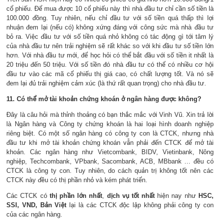
cổ phiếu. Để mua được 10 cổ phiếu này thì nhà đầu tư chỉ cần số tiền là
100.000 đồng. Tuy nhiên, nếu chỉ đầu tư với số tiền quá thấp thì lợi
nhuận đem lại (nếu có) không xứng đáng với công sức mà nhà đầu tư
bỏ ra. Việc đầu tư với số tiền quá nhỏ không có tác động gì tới tâm lý
của nhà đầu tư nên trải nghiệm sẽ rất khác so với khi đầu tư số tiền lớn
hơn. Với nhà đầu tư mới, để học hỏi có thể bắt đầu với số tiền it nhất là
20 triệu đến 50 triệu. Với số tiền đó nhà đầu tư có thể có nhiều cơ hội
đầu tư vào các mã cổ phiếu thị giá cao, có chất lượng tốt. Và nó sẽ
đem lại đủ trải nghiệm cảm xúc (là thứ rất quan trọng) cho nhà đầu tư.
11. Có thể mở tài khoản chứng khoán ở ngân hàng được không?
Đây là câu hỏi mà thỉnh thoảng có bạn thắc mắc với Vinh Vũ. Xin trả lời
là Ngân hàng và Công ty chứng khoán là hai loại hình doanh nghiệp
riêng biệt. Có một số ngân hàng có công ty con là CTCK, nhưng nhà
đầu tư khi mở tài khoản chứng khoán vẫn phải đến CTCK để mở tài
khoản. Các ngân hàng như Vietcombank, BIDV, Vietinbank, Nông
nghiệp, Techcombank, VPbank, Sacombank, ACB, MBbank … đều có
CTCK là công ty con. Tuy nhiên, do cách quản trị không tốt nên các
CTCK này đều có thị phần nhỏ và kém phát triển.
Các CTCK có
thị phần lớn nhất
,
dịch vụ tốt nhất
hiện nay như
HSC,
SSI, VND,
Bản Việt
lại là các CTCK độc lập không phải công ty con
của các ngân hàng.