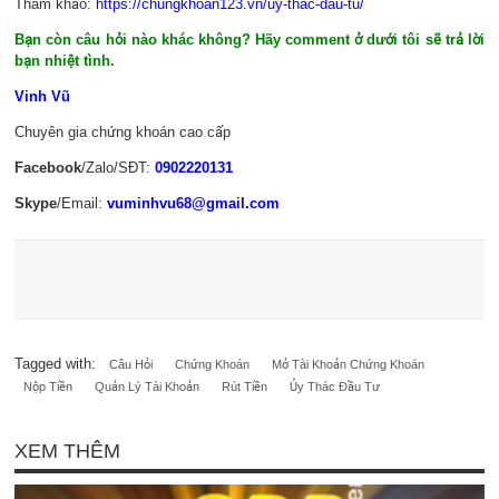
Tham khảo:
https://chungkhoan123.vn/uy-thac-dau-tu/
Bạn còn câu hỏi nào khác không? Hãy comment ở dưới tôi sẽ trả lời
bạn nhiệt tình.
Vinh Vũ
Chuyên gia chứng khoán cao cấp
Facebook
/Zalo/SĐT:
0902220131
Skype
/Email:
vuminhvu68@gmail.com
Tagged with:
Câu Hỏi
Chứng Khoán
Mở Tài Khoản Chứng Khoán
Nộp Tiền
Quản Lý Tài Khoản
Rút Tiền
Ủy Thác Đầu Tư
XEM THÊM