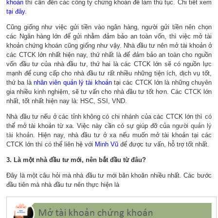
khoán
thì cần đến các công ty chứng khoán để làm thủ tục. Chi tiết xem
tại đây
.
Cũng giống như việc gửi tiền vào ngân hàng, người gửi tiền nên chọn
các Ngân hàng lớn để gửi nhằm đảm bảo an toàn vốn, thì việc mở tài
khoản chứng khoán cũng giống như vậy. Nhà đầu tư nên mở tài khoản ở
các CTCK lớn nhất hiện nay, thứ nhất là để đảm bảo an toàn cho nguồn
vốn đầu tư của nhà đầu tư, thứ hai là các CTCK lớn sẽ có nguồn lực
mạnh để cung cấp cho nhà đầu tư rất nhiều những tiện ích, dịch vụ tốt,
thứ ba là
nhân viên quản lý tài khoản
tại các CTCK lớn là những chuyên
gia nhiều kinh nghiệm, sẽ tư vấn cho nhà đầu tư tốt hơn. Các CTCK lớn
nhất, tốt nhất hiện nay là: HSC, SSI, VND.
Nhà đầu tư nếu ở các tỉnh không có chi nhánh của các CTCK lớn thì có
thể mở tài khoản từ xa. Việc này cần có sự giúp đỡ của
người quản lý
tài khoản
. Hiện nay, nhà đầu tư ở xa nếu muốn mở tài khoản tại các
CTCK lớn thì có thể liên hệ với
Minh Vũ
để được tư vấn, hỗ trợ tốt nhất.
3. Là một nhà đầu tư mới, nên bắt đầu từ đâu?
Đây là một câu hỏi mà nhà đầu tư mới băn khoăn nhiều nhất. Các bước
đầu tiên mà nhà đầu tư nên thực hiện là