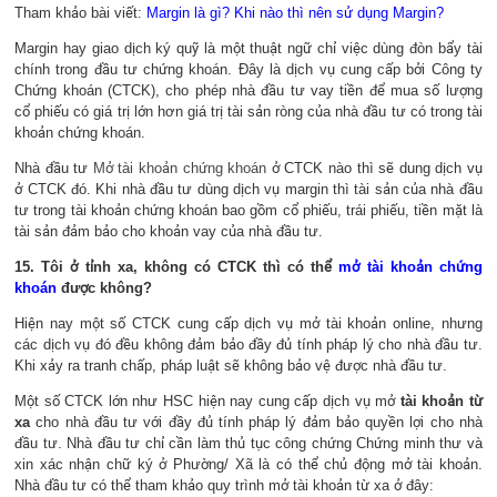
Tham khảo bài viết:
Margin là gì? Khi nào thì nên sử dụng Margin?
Margin hay giao dịch ký quỹ là một thuật ngữ chỉ việc dùng đòn bẩy tài
chính trong đầu tư chứng khoán. Đây là dịch vụ cung cấp bởi Công ty
Chứng khoán (CTCK), cho phép nhà đầu tư vay tiền để mua số lượng
cổ phiếu có giá trị lớn hơn giá trị tài sản ròng của nhà đầu tư có trong tài
khoản chứng khoán.
Nhà đầu tư
Mở tài khoản chứng khoán
ở CTCK nào thì sẽ dung dịch vụ
ở CTCK đó. Khi nhà đầu tư dùng dịch vụ margin thì tài sản của nhà đầu
tư trong tài khoản chứng khoán bao gồm cổ phiếu, trái phiếu, tiền mặt là
tài sản đảm bảo cho khoản vay của nhà đầu tư.
15. Tôi ở tỉnh xa, không có CTCK thì có thể
mở tài khoản chứng
khoán
được không?
Hiện nay một số CTCK cung cấp dịch vụ mở tài khoản online, nhưng
các dịch vụ đó đều không đảm bảo đầy đủ tính pháp lý cho nhà đầu tư.
Khi xảy ra tranh chấp, pháp luật sẽ không bảo vệ được nhà đầu tư.
Một số CTCK lớn như HSC hiện nay cung cấp dịch vụ mở
tài khoản từ
xa
cho nhà đầu tư với đầy đủ tính pháp lý đảm bảo quyền lợi cho nhà
đầu tư. Nhà đầu tư chỉ cần làm thủ tục công chứng Chứng minh thư và
xin xác nhận chữ ký ở Phường/ Xã là có thể chủ động mở tài khoản.
Nhà đầu tư có thể tham khảo quy trình mở tài khoản từ xa ở đây: