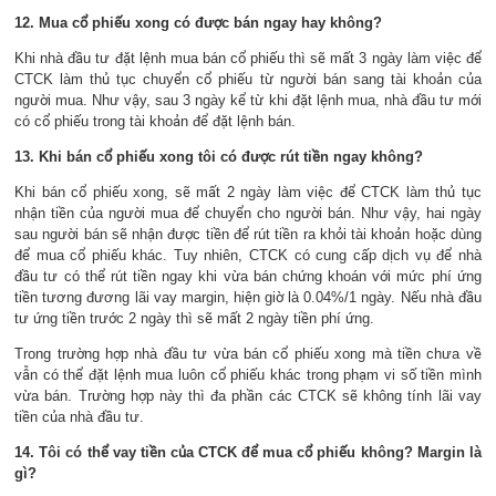
12. Mua cổ phiếu xong có được bán ngay hay không?
Khi nhà đầu tư đặt lệnh mua bán cổ phiếu thì sẽ mất 3 ngày làm việc để
CTCK làm thủ tục chuyển cổ phiếu từ người bán sang tài khoản của
người mua. Như vậy, sau 3 ngày kể từ khi đặt lệnh mua, nhà đầu tư mới
có cổ phiếu trong tài khoản để đặt lệnh bán.
13. Khi bán cổ phiếu xong tôi có được rút tiền ngay không?
Khi bán cổ phiếu xong, sẽ mất 2 ngày làm việc để CTCK làm thủ tục
nhận tiền của người mua để chuyển cho người bán. Như vậy, hai ngày
sau người bán sẽ nhận được tiền để rút tiền ra khỏi tài khoản hoặc dùng
để mua cổ phiếu khác. Tuy nhiên, CTCK có cung cấp dịch vụ để nhà
đầu tư có thể rút tiền ngay khi vừa bán chứng khoán với mức phí ứng
tiền tương đương lãi vay margin, hiện giờ là 0.04%/1 ngày. Nếu nhà đầu
tư ứng tiền trước 2 ngày thì sẽ mất 2 ngày tiền phí ứng.
Trong trường hợp nhà đầu tư vừa bán cổ phiếu xong mà tiền chưa về
vẫn có thể đặt lệnh mua luôn cổ phiếu khác trong phạm vi số tiền mình
vừa bán. Trường hợp này thì đa phần các CTCK sẽ không tính lãi vay
tiền của nhà đầu tư.
14. Tôi có thể vay tiền của CTCK để mua cổ phiếu không? Margin là
gì?