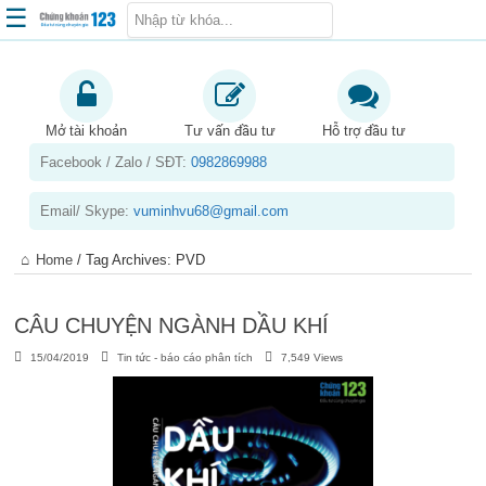
☰
Trang chủ
Kiến thức chứng khoán
Mở tài khoản
Tư vấn đầu tư
Hỗ trợ đầu tư
Facebook / Zalo / SĐT:
0982869988
Kinh nghiệm đầu tư
Tin tức – báo cáo phân tích
Email/ Skype:
vuminhvu68@gmail.com
Sản phẩm – dịch vụ
Home
/
Tag Archives: PVD
Chứng khoán phái sinh
Tuyển dụng
CÂU CHUYỆN NGÀNH DẦU KHÍ
15/04/2019
Tin tức - báo cáo phân tích
7,549 Views