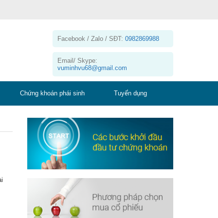
Facebook / Zalo / SĐT:
0982869988
Email/ Skype:
vuminhvu68@gmail.com
Chứng khoán phái sinh
Tuyển dụng
i