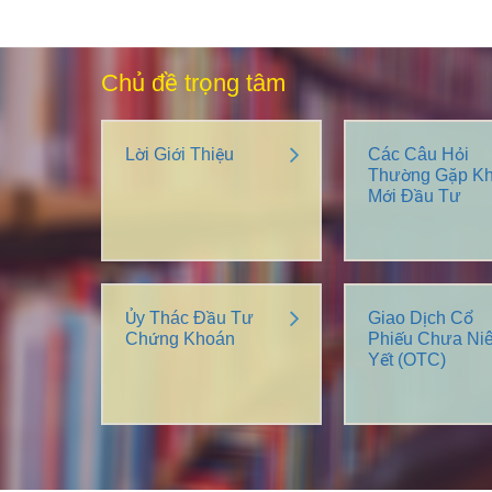
Chủ đề trọng tâm
Lời Giới Thiệu
Các Câu Hỏi
Thường Gặp Kh
Mới Đầu Tư
Ủy Thác Đầu Tư
Giao Dịch Cổ
Chứng Khoán
Phiếu Chưa Ni
Yết (OTC)