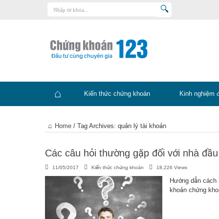
Trang chủ
Kiến thức chứng khoán
Kinh nghiệm đầu tư
Tin tức – báo cáo phân tích
Kiến thức chứng khoán
Kinh nghiệm 
Sản phẩm – dịch vụ
Chứng khoán phái sinh
Trang
Home
/
Tag Archives: quản lý tài khoản
Tuyển dụng
chủ
Các câu hỏi thường gặp đối với nhà đầu
11/05/2017
Kiến thức chứng khoán
18,226 Views
Hướng dẫn cách m
khoản chứng khoá