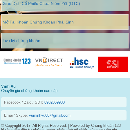
Giao Dịch Cổ Phiếu Chưa Niêm Yết (OTC)
Mở Tài Khoản Chứng Khoán Phái Sinh
Lưu ký chứng khoán
Vinh Vũ
Chuyên gia chứng khoán cao cấp
Facebook / Zalo / SĐT:
0982869988
Email/ Skype:
vuminhvu68@gmail.com
© Copyright 2017, All Rights Reserved. | Powered by Chứng khoán 123 –
Hướng dẫn đầu tư chứng khoán, phân tích cổ phiếu cùng chuyên gia