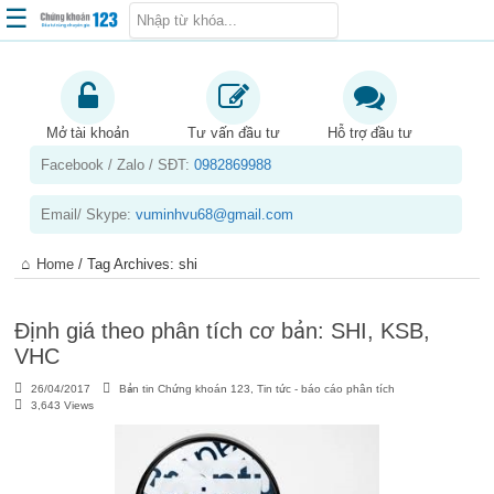
☰
Trang chủ
Kiến thức chứng khoán
Mở tài khoản
Tư vấn đầu tư
Hỗ trợ đầu tư
Facebook / Zalo / SĐT:
0982869988
Kinh nghiệm đầu tư
Tin tức – báo cáo phân tích
Email/ Skype:
vuminhvu68@gmail.com
Sản phẩm – dịch vụ
Home
/
Tag Archives: shi
Chứng khoán phái sinh
Tuyển dụng
Định giá theo phân tích cơ bản: SHI, KSB,
VHC
26/04/2017
Bản tin Chứng khoán 123
,
Tin tức - báo cáo phân tích
3,643 Views