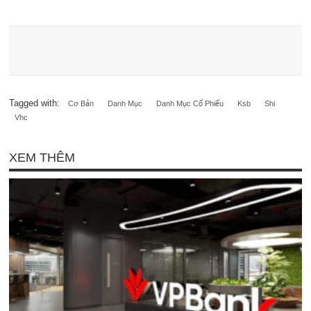
Tagged with:
Cơ Bản
Danh Mục
Danh Mục Cổ Phiếu
Ksb
Shi
Vhc
XEM THÊM