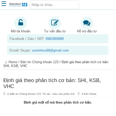
☰
Trang chủ
Kiến thức chứng khoán
Mở tài khoản
Tư vấn đầu tư
Hỗ trợ đầu tư
Facebook / Zalo / SĐT:
0982869988
Kinh nghiệm đầu tư
Tin tức – báo cáo phân tích
Email/ Skype:
vuminhvu68@gmail.com
Sản phẩm – dịch vụ
Home
/
Bản tin Chứng khoán 123
/
Định giá theo phân tích cơ bản:
Chứng khoán phái sinh
SHI, KSB, VHC
Tuyển dụng
Định giá theo phân tích cơ bản: SHI, KSB,
VHC
in
Bản tin Chứng khoán 123
,
Tin tức - báo cáo phân tích
3,643 Views
Định giá một số mã theo phân tích cơ bản.