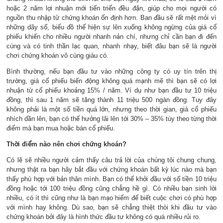
hoặc 2 năm lợi nhuận mới tiến triển đều đặn, giúp cho mọi người có
nguồn thu nhập từ chứng khoán ổn định hơn. Ban đầu sẽ rất mệt mỏi vì
những dãy số, biểu đồ thể hiện sự lên xuống không ngừng của giá cổ
phiếu khiến cho nhiều người nhanh nản chí, nhưng chỉ cần bạn đi đến
cùng và có tinh thần lạc quan, nhanh nhạy, biết đâu bạn sẽ là người
chơi chứng khoán vô cùng giàu có.
Bình thường, nếu bạn đầu tư vào những công ty có uy tín trên thị
trường, giá cổ phiếu biến động không quá mạnh mẽ thì bạn sẽ có lợi
nhuận từ cổ phiếu khoảng 15% / năm. Ví dụ như bạn đầu tư 10 triệu
đồng, thì sau 1 năm sẽ tăng thành 11 triệu 500 ngàn đồng. Tuy đây
không phải là một số tiền quá lớn, nhưng theo thời gian, giá cổ phiếu
nhích dần lên, bạn có thể hưởng lãi lên tới 30% – 35% tùy theo từng thời
điểm mà bạn mua hoặc bán cổ phiếu.
Thời điểm nào nên chơi chứng khoán?
Có lẽ sẽ nhiều người cảm thấy câu trả lời của chúng tôi chung chung,
nhưng thật ra bạn hãy bắt đầu với chứng khoán bất kỳ lúc nào mà bạn
thấy phù hợp với bản thân mình. Bạn có thể khởi đầu với số tiền 10 triệu
đồng hoặc tới 100 triệu đồng cũng chẳng hề gì. Có nhiều bạn sinh lời
nhiều, có ít thì cũng như là bạn mạo hiểm để biết cuộc chơi có phù hợp
với mình hay không. Dù sao, bạn sẽ chẳng thiệt thòi khi đầu tư vào
chứng khoán bởi đây là hình thức đầu tư không có quá nhiều rủi ro.