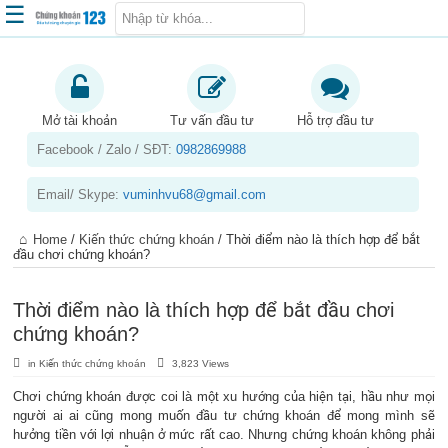
☰
Trang chủ
Kiến thức chứng khoán
Mở tài khoản
Tư vấn đầu tư
Hỗ trợ đầu tư
Facebook / Zalo / SĐT:
0982869988
Kinh nghiệm đầu tư
Tin tức – báo cáo phân tích
Email/ Skype:
vuminhvu68@gmail.com
Sản phẩm – dịch vụ
Home
/
Kiến thức chứng khoán
/
Thời điểm nào là thích hợp để bắt
Chứng khoán phái sinh
đầu chơi chứng khoán?
Tuyển dụng
Thời điểm nào là thích hợp để bắt đầu chơi
chứng khoán?
in
Kiến thức chứng khoán
3,823 Views
Chơi chứng khoán được coi là một xu hướng của hiện tại, hầu như mọi
người ai ai cũng mong muốn đầu tư chứng khoán để mong mình sẽ
hưởng tiền với lợi nhuận ở mức rất cao. Nhưng chứng khoán không phải