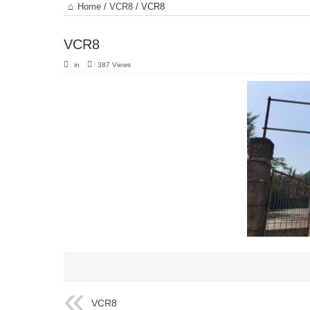
Trang
Home
/
VCR8
/
VCR8
chủ
VCR8
in
387 Views
VCR8