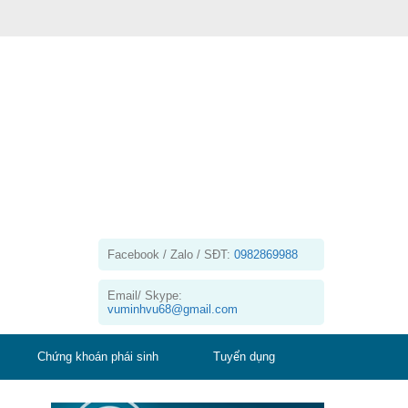
Facebook / Zalo / SĐT:
0982869988
Email/ Skype:
vuminhvu68@gmail.com
Chứng khoán phái sinh
Tuyển dụng