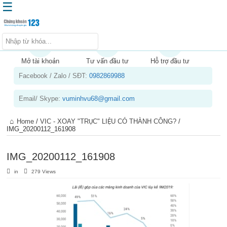
☰
Trang chủ
Kiến thức chứng khoán
Mở tài khoản
Tư vấn đầu tư
Hỗ trợ đầu tư
Facebook / Zalo / SĐT:
0982869988
Kinh nghiệm đầu tư
Tin tức – báo cáo phân tích
Email/ Skype:
vuminhvu68@gmail.com
Sản phẩm – dịch vụ
Home
/
VIC - XOAY "TRỤC" LIỆU CÓ THÀNH CÔNG?
/
Chứng khoán phái sinh
IMG_20200112_161908
Tuyển dụng
IMG_20200112_161908
in
279 Views