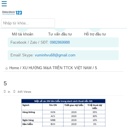
☰
Trang chủ
Kiến thức chứng khoán
Mở tài khoản
Tư vấn đầu tư
Hỗ trợ đầu tư
Facebook / Zalo / SĐT:
0982869988
Kinh nghiệm đầu tư
Tin tức – báo cáo phân tích
Email/ Skype:
vuminhvu68@gmail.com
Sản phẩm – dịch vụ
Home
/
XU HƯỚNG M&A TRÊN TTCK VIỆT NAM
/
5
Chứng khoán phái sinh
Tuyển dụng
5
in
445 Views