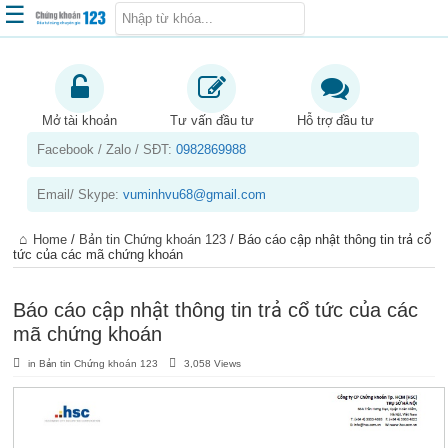
☰
Trang chủ
Kiến thức chứng khoán
Mở tài khoản
Tư vấn đầu tư
Hỗ trợ đầu tư
Facebook / Zalo / SĐT:
0982869988
Kinh nghiệm đầu tư
Tin tức – báo cáo phân tích
Email/ Skype:
vuminhvu68@gmail.com
Sản phẩm – dịch vụ
Home
/
Bản tin Chứng khoán 123
/
Báo cáo cập nhật thông tin trả cổ
Chứng khoán phái sinh
tức của các mã chứng khoán
Tuyển dụng
Báo cáo cập nhật thông tin trả cổ tức của các
mã chứng khoán
in
Bản tin Chứng khoán 123
3,058 Views