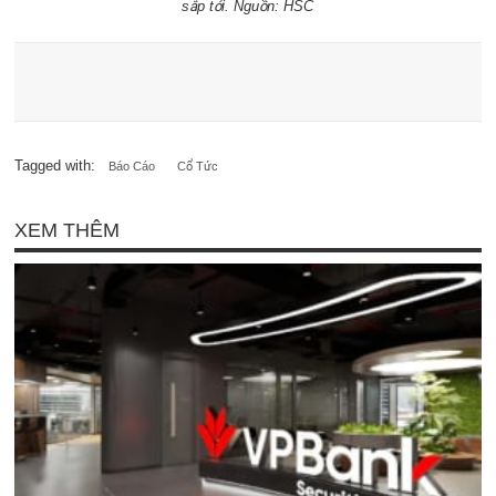
sắp tới. Nguồn: HSC
Tagged with:
Báo Cáo
Cổ Tức
XEM THÊM