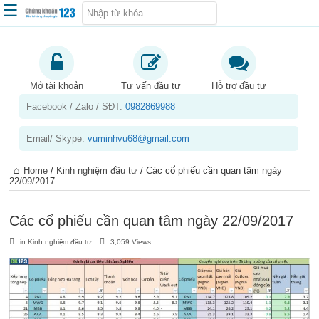
☰
Trang chủ
Kiến thức chứng khoán
Mở tài khoản
Tư vấn đầu tư
Hỗ trợ đầu tư
Facebook / Zalo / SĐT:
0982869988
Kinh nghiệm đầu tư
Tin tức – báo cáo phân tích
Email/ Skype:
vuminhvu68@gmail.com
Sản phẩm – dịch vụ
Home
/
Kinh nghiệm đầu tư
/
Các cổ phiếu cần quan tâm ngày
Chứng khoán phái sinh
22/09/2017
Tuyển dụng
Các cổ phiếu cần quan tâm ngày 22/09/2017
in
Kinh nghiệm đầu tư
3,059 Views