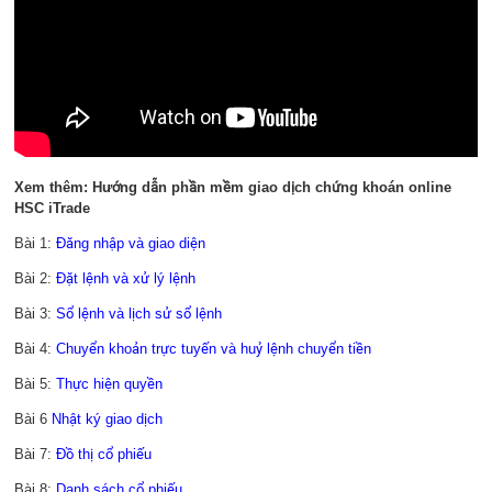
Xem thêm: Hướng dẫn phần mềm giao dịch chứng khoán online
HSC iTrade
Bài 1:
Đăng nhập và giao diện
Bài 2:
Đặt lệnh và xử lý lệnh
Bài 3:
Sổ lệnh và lịch sử sổ lệnh
Bài 4:
Chuyển khoản trực tuyến và huỷ lệnh chuyển tiền
Bài 5:
Thực hiện quyền
Bài 6
Nhật ký giao dịch
Bài 7:
Đồ thị cổ phiếu
Bài 8:
Danh sách cổ phiếu