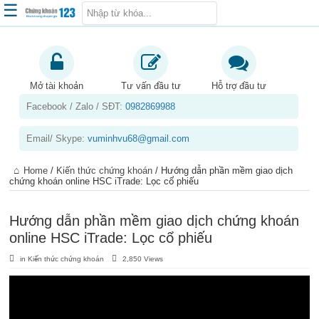
☰
Trang chủ
Kiến thức chứng khoán
Mở tài khoản
Tư vấn đầu tư
Hỗ trợ đầu tư
Facebook / Zalo / SĐT:
0982869988
Kinh nghiệm đầu tư
Tin tức – báo cáo phân tích
Email/ Skype:
vuminhvu68@gmail.com
Sản phẩm – dịch vụ
Home
/
Kiến thức chứng khoán
/
Hướng dẫn phần mềm giao dịch
Chứng khoán phái sinh
chứng khoán online HSC iTrade: Lọc cổ phiếu
Tuyển dụng
Hướng dẫn phần mềm giao dịch chứng khoán
online HSC iTrade: Lọc cổ phiếu
in
Kiến thức chứng khoán
2,850 Views