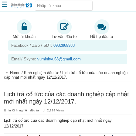
☰
Trang chủ
Kiến thức chứng khoán
Mở tài khoản
Tư vấn đầu tư
Hỗ trợ đầu tư
Facebook / Zalo / SĐT:
0982869988
Kinh nghiệm đầu tư
Tin tức – báo cáo phân tích
Email/ Skype:
vuminhvu68@gmail.com
Sản phẩm – dịch vụ
Home
/
Kinh nghiệm đầu tư
/
Lịch trả cổ tức của các doanh nghiệp
Chứng khoán phái sinh
cập nhật mới nhất ngày 12/12/2017.
Tuyển dụng
Lịch trả cổ tức của các doanh nghiệp cập nhật
mới nhất ngày 12/12/2017.
in
Kinh nghiệm đầu tư
2,939 Views
Lịch trả cổ tức của các doanh nghiệp cập nhật mới nhất ngày
12/12/2017.