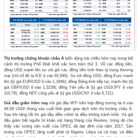
Thị trường chứng khoán châu Á
biến động trái chiều hôm nay trong bối
cảnh thị trường Phố Wall khởi sắc hơn hôm thứ 3. Về các đồng tiền,
đồng USD mạnh lên so với giỏ các đồng tiền tính theo tỷ trọng thương
mại (chỉ số đô la ICE ở vào 92,945). So với đồng USD, đồng Euro mạnh
lên (tỷ giá EUR/USD ở vào 1,1846); đồng Bảng Anh tiếp tục mạnh lên (tỷ
giá GBP/USD ở vào 1,3238); đồng Yên yếu đi (tỷ giá USD/JPY ở vào
110,79); đồng NDT cũng yếu đi (tỷ giá USD/CNY ở vào 6,721).
Giá dầu giảm hôm nay
với giá dầu WTI trên hợp đồng tương lai ở vào
49,09 USD/ thùng vào cuối thời gian giao dịch trên thị trường châu Á.
Sau khi tăng tốt thì giá dầu điều chỉnh là điều không tránh khỏi. Và giá
dầu giảm bắt nguồn từ khảo sát hàng tháng của Reuters, trong đó cho
thấy sản lượng sản xuất của OPEC đã đạt đỉnh của năm 2017. Sản
lượng của OPEC tăng xuất phát từ Nigeria; Libya và cả Iraq; và điều