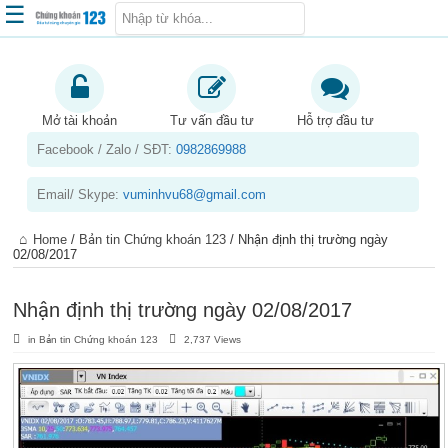
☰
Trang chủ
Kiến thức chứng khoán
Mở tài khoản
Tư vấn đầu tư
Hỗ trợ đầu tư
Facebook / Zalo / SĐT:
0982869988
Kinh nghiệm đầu tư
Tin tức – báo cáo phân tích
Email/ Skype:
vuminhvu68@gmail.com
Sản phẩm – dịch vụ
Home
/
Bản tin Chứng khoán 123
/
Nhận định thị trường ngày
Chứng khoán phái sinh
02/08/2017
Tuyển dụng
Nhận định thị trường ngày 02/08/2017
in
Bản tin Chứng khoán 123
2,737 Views