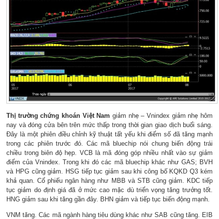
Thị trường chứng khoán Việt Nam
giảm nhẹ – Vnindex giảm nhẹ hôm
nay và đóng cửa bên trên mức thấp trong thời gian giao dịch buổi sáng.
Đây là một phiên điều chỉnh kỹ thuật tất yếu khi điểm số đã tăng mạnh
trong các phiên trước đó. Các mã bluechip nói chung biến động trái
chiều trong biên độ hẹp. VCB là mã đóng góp nhiều nhất vào sự giảm
điểm của Vnindex. Trong khi đó các mã bluechip khác như GAS; BVH
và HPG cũng giảm. HSG tiếp tục giảm sau khi công bố KQKD Q3 kém
khả quan. Cổ phiếu ngân hàng như MBB và STB cũng giảm. KDC tiếp
tục giảm do định giá đã ở mức cao mặc dù triển vọng tăng trưởng tốt.
HNG giảm sau khi tăng gần đây. BHN giảm và tiếp tục biến động mạnh.
VNM tăng. Các mã ngành hàng tiêu dùng khác như SAB cũng tăng. EIB