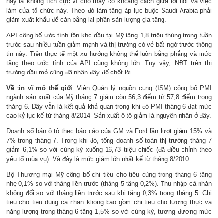
này là không tích cực vì cho thấy có khoảng cách giữa lời nói và việc
làm của tổ chức này. Theo đó làm tăng áp lực buộc Saudi Arabia phải
giảm xuất khẩu để cân bằng lại phần sản lượng gia tăng.
API công bố ước tính tồn kho dầu tại Mỹ tăng 1,8 triệu thùng trong tuần
trước sau nhiều tuần giảm mạnh và thị trường có vẻ bất ngờ trước thông
tin này. Trên thực tế một xu hướng không thể luôn bằng phẳng và mức
tăng theo ước tính của API cũng không lớn. Tuy vậy, NĐT trên thị
trường dầu mỏ cũng đã nhân đây để chốt lời.
Về tin vĩ mô thế giới
, Viện Quản lý nguồn cung (ISM) công bố PMI
ngành sản xuất của Mỹ tháng 7 giảm còn 56,3 điểm từ 57,8 điểm trong
tháng 6. Đây vẫn là kết quả khả quan trong khi đó PMI tháng 6 đạt mức
cao kỷ lục kể từ tháng 8/2014. Sản xuất ô tô giảm là nguyên nhân ở đây.
Doanh số bán ô tô theo báo cáo của GM và Ford lần lượt giảm 15% và
7% trong tháng 7. Trong khi đó, tổng doanh số toàn thị trường tháng 7
giảm 6,1% so với cùng kỳ xuống 16,73 triệu chiếc (đã điều chỉnh theo
yếu tố mùa vụ). Và đây là mức giảm lớn nhất kể từ tháng 8/2010.
Bộ Thương mại Mỹ công bố chi tiêu cho tiêu dùng trong tháng 6 tăng
nhẹ 0,1% so với tháng liền trước (tháng 5 tăng 0,2%). Thu nhập cá nhân
không đổi so với tháng liền trước sau khi tăng 0,3% trong tháng 5. Chi
tiêu cho tiêu dùng cá nhân không bao gồm chi tiêu cho lương thực và
năng lượng trong tháng 6 tăng 1,5% so với cùng kỳ, tương đương mức