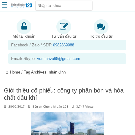
☰
Trang chủ
Kiến thức chứng khoán
Mở tài khoản
Tư vấn đầu tư
Hỗ trợ đầu tư
Facebook / Zalo / SĐT:
0982869988
Kinh nghiệm đầu tư
Tin tức – báo cáo phân tích
Email/ Skype:
vuminhvu68@gmail.com
Sản phẩm – dịch vụ
Home
/
Tag Archives: nhận định
Chứng khoán phái sinh
Tuyển dụng
Giới thiệu cổ phiếu: công ty phân bón và hóa
chất dầu khí
28/09/2017
Bản tin Chứng khoán 123
3,747 Views