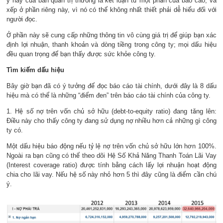
ý này của ban quản trị thường là kết luận từ một phần của báo cáo, và
xếp ở phần riêng này, vì nó có thể không nhất thiết phải dễ hiểu đối với
người đọc.
Ở phần này sẽ cung cấp những thông tin vô cùng giá trị để giúp bạn xác
định lợi nhuận, thanh khoản và dòng tiềng trong công ty; mọi dấu hiệu
đều quan trọng để bạn thấy được sức khỏe công ty.
Tìm kiếm dấu hiệu
Bây giờ bạn đã có ý tưởng để đọc báo cáo tài chính, dưới đây là 8 dấu
hiệu mà có thể là những “điểm đen” trên báo cáo tài chính của công ty.
1. Hệ số nợ trên vốn chủ sở hữu (debt-to-equity ratio) đang tăng lên:
Điều này cho thấy công ty đang sử dụng nợ nhiều hơn cả những gì công
ty có.
Một dấu hiệu báo động nếu tỷ lệ nợ trên vốn chủ sở hữu lớn hơn 100%.
Ngoài ra bạn cũng có thể theo dõi Hệ Số Khả Năng Thanh Toán Lãi Vay
(Interest coverage ratio) được tính bằng cách lấy lợi nhuận hoạt động
chia cho lãi vay. Nếu hệ số này nhỏ hơn 5 thì đây cũng là điểm cần chú
ý.