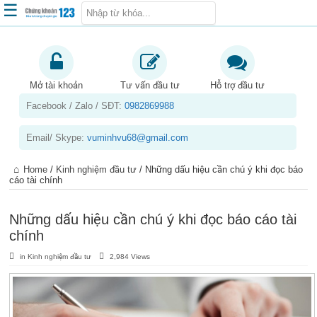
☰
Trang chủ
Kiến thức chứng khoán
Mở tài khoản
Tư vấn đầu tư
Hỗ trợ đầu tư
Facebook / Zalo / SĐT:
0982869988
Kinh nghiệm đầu tư
Tin tức – báo cáo phân tích
Email/ Skype:
vuminhvu68@gmail.com
Sản phẩm – dịch vụ
Home
/
Kinh nghiệm đầu tư
/
Những dấu hiệu cần chú ý khi đọc báo
Chứng khoán phái sinh
cáo tài chính
Tuyển dụng
Những dấu hiệu cần chú ý khi đọc báo cáo tài
chính
in
Kinh nghiệm đầu tư
2,984 Views