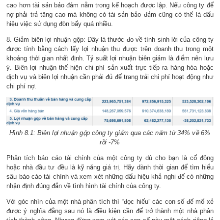
cao hơn tài sản bảo đảm nằm trong kế hoạch được lập. Nếu công ty để
nợ phải trả tăng cao mà không có tài sản bảo đảm cũng có thể là dấu
hiệu việc sử dụng đòn bẩy quá nhiều.
8. Giảm biên lợi nhuận gộp: Đây là thước đo về tính sinh lời của công ty
được tính bằng cách lấy lợi nhuận thu được trên doanh thu trong một
khoảng thời gian nhất định. Tỷ suất lợi nhuận biên giảm là điểm nên lưu
ý. Biên lợi nhuận thể hiện chi phí sản xuất trực tiếp ra hàng hóa hoặc
dịch vụ và biên lợi nhuận cần phải đủ để trang trải chi phí hoạt động như
chi phí nợ.
Hình 8.1: Biên lợi nhuận gộp công ty giảm qua các năm từ 34% về 6%
rồi -7%
Phân tích báo cáo tài chính của một công ty dù cho bạn là cổ đông
hoặc nhà đầu tư đều là kỹ năng giá trị. Hãy dành thời gian để tìm hiểu
sâu báo cáo tài chính và xem xét những dấu hiệu khả nghi để có những
nhận định đúng đắn về tình hình tài chính của công ty.
Với góc nhìn của một nhà phân tích thì “đọc hiểu” các con số để mổ xẻ
được ý nghĩa đằng sau nó là điều kiện cần để trở thành một nhà phân