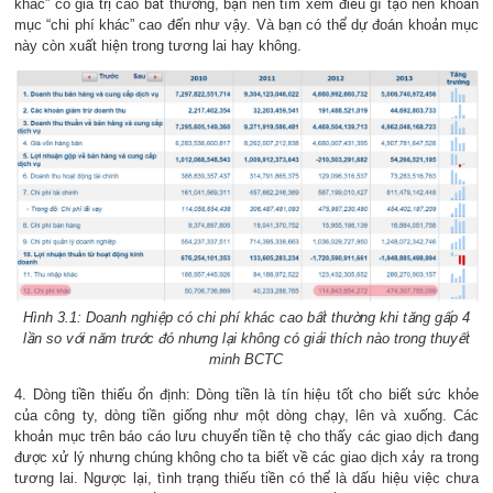
khác” có giá trị cao bất thường, bạn nên tìm xem điều gì tạo nên khoản
mục “chi phí khác” cao đến như vậy. Và bạn có thể dự đoán khoản mục
này còn xuất hiện trong tương lai hay không.
Hình 3.1: Doanh nghiệp có chi phí khác cao bất thường khi tăng gấp 4
lần so với năm trước đó nhưng lại không có giải thích nào trong thuyết
minh BCTC
4. Dòng tiền thiếu ổn định: Dòng tiền là tín hiệu tốt cho biết sức khỏe
của công ty, dòng tiền giống như một dòng chạy, lên và xuống. Các
khoản mục trên báo cáo lưu chuyển tiền tệ cho thấy các giao dịch đang
được xử lý nhưng chúng không cho ta biết về các giao dịch xảy ra trong
tương lai. Ngược lại, tình trạng thiếu tiền có thể là dấu hiệu việc chưa