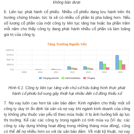
không bán được
6. Liên tục phát hành cổ phiếu: Nhiều cổ phiếu đang lưu hành trên thị
trường chứng khoán, tức là sẽ có nhiều cổ phần bị pha loãng hơn. Nếu
số lượng cổ phần của một công ty liên tục tăng hai hoặc ba phần trăm
mỗi năm cho thấy công ty đang phát hành nhiều cổ phần và làm loãng
giá trị của công ty.
Hình 6.1: Công ty liên tục tăng vốn chủ sở hữu bằng hình thức phát
hành cổ phiếu bổ sung gây thiệt hại nhiều đến cổ đông thiểu số
7. Nợ vay luôn cao hơn tài sản bảo đảm: Kinh nghiệm cho thấy một số
công ty duy trì ổn định tài sản và nợ vay khi ngành kinh doanh của công
ty không phụ thuộc vào yếu tố theo mùa hoặc ít bị ảnh hưởng bởi áp lực
thị trường. Kể các các công ty trong ngành có tính mùa vụ (Ví dụ: các
công ty xây dựng không hoạt động trong những tháng mùa đông), cũng
có thể để nợ nhiều hơn so với tài sản bảo đảm. Về mặt kỹ thuật, nợ vay