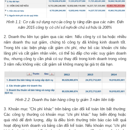
Hình 1.1: Cơ cấu sử dụng nợ của công ty tăng dần qua các năm. Đến
năm 2015 công ty có chỉ số nợ/vốn chủ sở hữu là 208%
2. Doanh thu liên tục giảm qua các năm: Nếu công ty có ba hoặc nhiều
năm doanh thu sụt giảm, chứng tỏ công ty đã không kinh doanh tốt.
Trong khi các biện pháp cắt giảm chi phí, như bỏ các khoản chi tiêu
lãng phí và cắt giảm nhân viên, có thể bù đắp cho việc suy giảm doanh
thu, nhưng công ty cần phải có sự thay đổi trong kinh doanh trong vòng
3 năm nếu không việc cắt giảm sẽ không mang lại giá trị dài hạn.
Hình 2.2: Doanh thu bán hàng công ty giảm 3 năm liên tiếp
3. Khoản mục “Chi phí khác” trên bảng cân đối kế toán lớn bất thường:
Các công ty thường có khoản mục “chi phí khác” hay biến động hoặc
quá nhỏ để định lượng, đây là điều bình thường trên báo cáo kết quả
hoạt động kinh doanh và bảng cân đối kế toán. Nếu khoản mục “chi phí