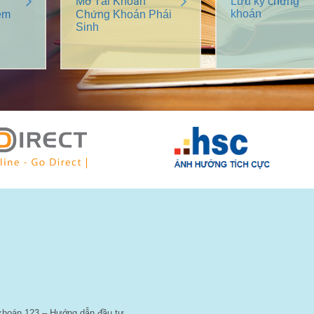
Mở Tài Khoản
Lưu ký chứng
khoán
êm
Chứng Khoán Phái
Sinh
 khoán 123 – Hướng dẫn đầu tư