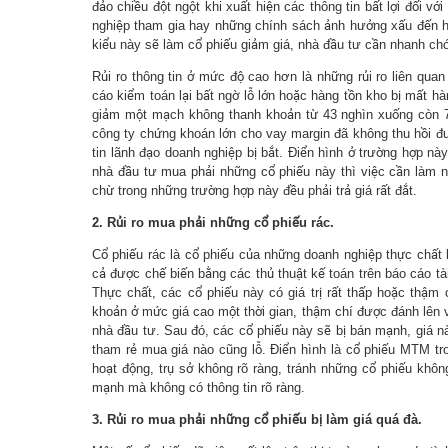
đảo chiều đột ngột khi xuất hiện các thông tin bất lợi đối vớ
nghiệp tham gia hay những chính sách ảnh hưởng xấu đến ho
kiểu này sẽ làm cổ phiếu giảm giá, nhà đầu tư cần nhanh chó
Rủi ro thông tin ở mức độ cao hơn là những rủi ro liên qua
cáo kiểm toán lại bất ngờ lỗ lớn hoặc hàng tồn kho bị mất h
giảm một mạch không thanh khoản từ 43 nghìn xuống còn 7 n
công ty chứng khoán lớn cho vay margin đã không thu hồi đượ
tin lãnh đạo doanh nghiệp bị bắt. Điển hình ở trường hợp 
nhà đầu tư mua phải những cổ phiếu này thì việc cần làm n
chừ trong những trường hợp này đều phải trả giá rất đắt.
2. Rủi ro mua phải những cổ phiếu rác.
Cổ phiếu rác là cổ phiếu của những doanh nghiệp thực chất 
cả được chế biến bằng các thủ thuật kế toán trên báo cáo tà
Thực chất, các cổ phiếu này có giá trị rất thấp hoặc thậm 
khoản ở mức giá cao một thời gian, thậm chí được đánh lên v
nhà đầu tư. Sau đó, các cổ phiếu này sẽ bị bán mạnh, giá nà
tham rẻ mua giá nào cũng lỗ. Điển hình là cổ phiếu MTM t
hoạt động, trụ sở không rõ ràng, tránh những cổ phiếu khôn
mạnh mà không có thông tin rõ ràng.
3. Rủi ro mua phải những cổ phiếu bị làm giá quá đà.