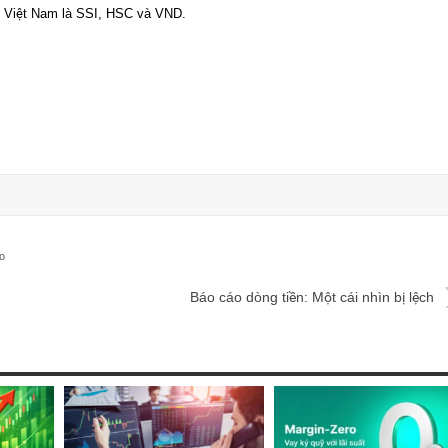
u Việt Nam là SSI, HSC và VND.
o
Báo cáo dòng tiền: Một cái nhìn bị lệch
về dòng máu nóng của doanh nghiệp