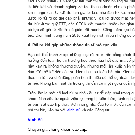
Một số cổ phiếu đã niêm yết lâu trên thị trường nhưng do tì
lái liên kết với doanh nghiệp để tạo thanh khoản cho cổ phi
xin margin các CTCK để làm giá lôi kéo nhà đầu tư. Có nhi
được rõ rủi ro có thể gặp phải nhưng vì cái lợi trước mắt n
thu hút được quỹ ETF, các CTCK cắt margin, hoặc đơn giản l
có lực đỡ giá từ đội lái sẽ giảm rất mạnh. Cộng thêm lực b
tục. Điển hình trong năm 2016 xuất hiện rất nhiều những cổ
4. Rủi ro khi gặp những thông tin vĩ mô cực xấu.
Bạn có thể tranh được những loại rủi ro ở trên bằng cách
hưởng đến toàn bộ thị trường kéo theo hầu hết các mã cổ ph
này xảy ra không thường xuyên, nhưng mỗi lần xuất hiện th
đảo. Có thể kể đến các sự kiện như, sự kiện bắt bầu Kiên 
thạo tin tức và chủ động phân tích thì đều có thể dự đoán đư
tư nếu không bám sát thị trường thì cần có một người quản lý 
Trên đây là một số loại rủi ro nhà đầu tư dễ gặp phải trong qu
khác. Nhà đầu tư ngoài việc tự trang bị kiến thức, kinh ngh
tư vấn sát sao kịp thời. Với những nhà đầu tư mới, cần có n
phí thì hãy liên hệ với
Vinh Vũ
và các Cộng sự.
Vinh Vũ
Chuyên gia chứng khoán cao cấp,