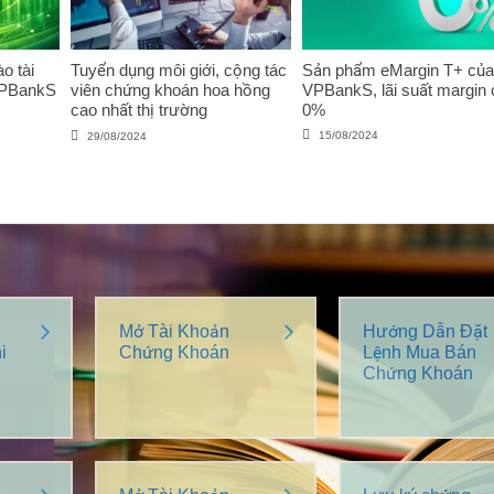
o tài
Tuyển dụng môi giới, cộng tác
Sản phẩm eMargin T+ của
VPBankS
viên chứng khoán hoa hồng
VPBankS, lãi suất margin 
cao nhất thị trường
0%
15/08/2024
29/08/2024
Mở Tài Khoản
Hướng Dẫn Đặt
i
Chứng Khoán
Lệnh Mua Bán
Chứng Khoán