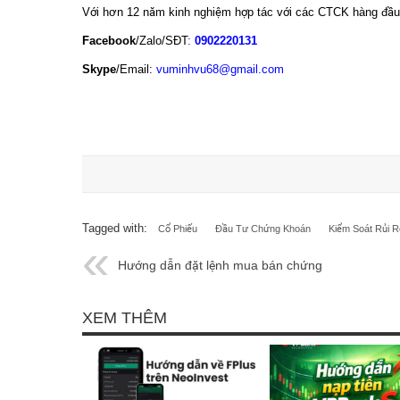
Với hơn 12 năm kinh nghiệm hợp tác với các CTCK hàng đầ
Facebook
/Zalo/SĐT
:
0902220131
Skype
/Email:
vuminhvu68@gmail.com
Tagged with:
Cổ Phiếu
Đầu Tư Chứng Khoán
Kiểm Soát Rủi R
Hướng dẫn đặt lệnh mua bán chứng
khoán
XEM THÊM