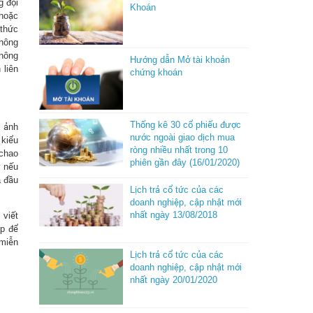
g đội
Khoán
 hoặc
 thức
không
không
Hướng dẫn Mở tài khoản
 liên
chứng khoán
Thống kê 30 cổ phiếu được
ẽ ảnh
nước ngoài giao dịch mua
 kiểu
ròng nhiều nhất trong 10
 chao
phiên gần đây (16/01/2020)
y nếu
à đầu
Lịch trả cổ tức của các
doanh nghiệp, cập nhật mới
nhất ngày 13/08/2018
 viết
ệp để
 miễn
Lịch trả cổ tức của các
doanh nghiệp, cập nhật mới
nhất ngày 20/01/2020