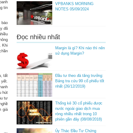
doanh
VPBANKS MORNING
g tin
NOTES 05/09/2024
ó báo
ày đã
nhiều
Đọc nhiều nhất
thông
. Khi
Margin là gì? Khi nào thì nên
 chần
sử dụng Margin?
Đầu tư theo đà tăng trưởng:
, tất
Bảng tra cứu 99 cổ phiếu tốt
 yết.
nhất (26/12/2019)
thanh
u hút
ầu tư
Thống kê 30 cổ phiếu được
 nghề
nước ngoài giao dịch mua
m giá
ròng nhiều nhất trong 10
phiên gần đây (08/08/2018)
Ủy Thác Đầu Tư Chứng