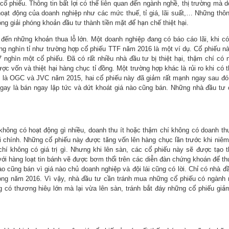
i cổ phiếu. Thông tin bất lợi có thể liên quan đến ngành nghề, thị trường mà 
ạt động của doanh nghiệp như các mức thuế, tỉ giá, lãi suất,… Những thôn
ng giải phóng khoản đầu tư thành tiền mặt để hạn chế thiệt hại.
n đến những khoản thua lỗ lớn. Một doanh nghiệp đang có báo cáo lãi, khi c
àng nghìn tỉ như trường hợp cổ phiếu TTF năm 2016 là một ví dụ. Cổ phiếu n
ghìn một cổ phiếu. Đã có rất nhiều nhà đầu tư bị thiệt hại, thậm chí có 
c vốn và thiệt hại hàng chục tỉ đồng. Một trường hợp khác là rủi ro khi có 
này là OGC và JVC năm 2015, hai cổ phiếu này đã giảm rất mạnh ngay sau đó
gay là bán ngay lập tức và dứt khoát giá nào cũng bán. Những nhà đầu tư
không có hoạt động gì nhiều, doanh thu ít hoặc thậm chí không có doanh thu
i chính. Những cổ phiếu này được tăng vốn lên hàng chục lần trước khi niêm
chí không có giá trị gì. Nhưng khi lên sàn, các cổ phiếu này sẽ được tạo 
ới hàng loạt tin bánh vẽ được bơm thổi trên các diễn đàn chứng khoán để th
o cũng bán vì giá nào chủ doanh nghiệp và đội lái cũng có lời. Chỉ có nhà đ
rong năm 2016. Vì vậy, nhà đầu tư cần tránh mua những cổ phiếu có ngành
g có thương hiêụ lớn mà lại vừa lên sàn, tránh bắt đáy những cổ phiếu giả