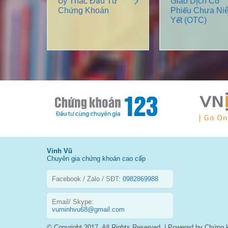
Ủy Thác Đầu Tư
Giao Dịch Cổ
Chứng Khoán
Phiếu Chưa Ni
Yết (OTC)
Vinh Vũ
Chuyên gia chứng khoán cao cấp
Facebook / Zalo / SĐT:
0982869988
Email/ Skype:
vuminhvu68@gmail.com
© Copyright 2017, All Rights Reserved. | Powered by Chứng