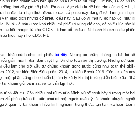
nh hình kinh doanh kém nên giá cổ phiếu ở mức rất thấp. Lúc này, sẽ có nhữn
ếu đồng thời đẩy giá cổ phiếu lên cao. Mục đích là để bán cho các quỹ ETF,
ều nhà đầu tư nhận thức được rõ các cổ phiếu này đang được làm giá, nhận
ên vẫn giao dịch những cổ phiếu kiểu này. Sau đó vì một lý do nào đó, như 
à đội lái đã bán được khá nhiều cổ phiếu ở vùng giá cao, cổ phiếu lúc này 
án thu hồi margin từ các CTCK sẽ làm cổ phiếu mất thanh khoản nhiều phiên
 phiếu kiểu này như CDO, FID
 tham khảo cách chon cổ phiếu
tại đây
. Nhưng có những thông tin bất lợi s
iếu giảm mạnh dẫn đến thiệt hại lớn cho toàn bộ thị trường. Những sự kiện
ì đều làm cho giới đầu tư chứng khoán trong nước cũng như toàn thế giới
năm 2012, sự kiện Biển Đông năm 2014, sự kiện Brexit 2016. Các sự kiện nà
ợc một phần cũng như chuẩn bị tâm lý xử lý khi thị trường diễn biến xấu. Nh
tài khoản giỏi bám sát và tư vấn kịp thời.
á trình đầu tư. Còn nhiều loại rủi ro nữa Minh Vũ sẽ trình bày ở trong một bài
iệm để phòng tránh thì cần phải có một người quản lý tài khoản chuyên nghi
gười quản lý tài khoản nhiều kinh nghiệm, trung thực, tận tâm và hoàn toàn