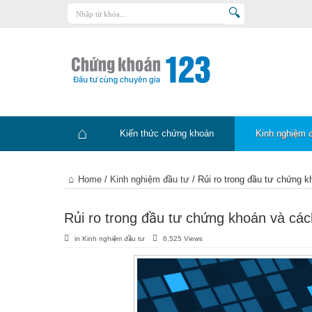
Trang chủ
Kiến thức chứng khoán
Kinh nghiệm đầu tư
Tin tức – báo cáo phân tích
Kiến thức chứng khoán
Kinh nghiệm 
Sản phẩm – dịch vụ
Chứng khoán phái sinh
Trang
Home
/
Kinh nghiệm đầu tư
/
Rủi ro trong đầu tư chứng 
Tuyển dụng
chủ
Rủi ro trong đầu tư chứng khoán và cá
in
Kinh nghiệm đầu tư
6,525 Views