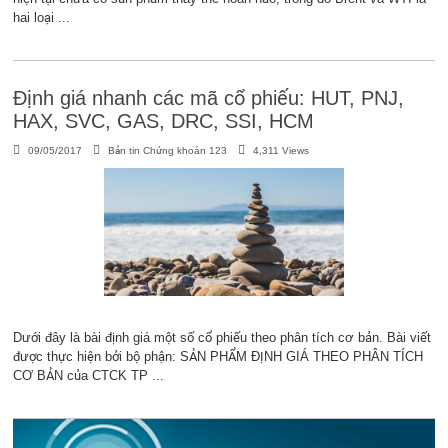
hai loại ...
Định giá nhanh các mã cổ phiếu: HUT, PNJ,
HAX, SVC, GAS, DRC, SSI, HCM
09/05/2017
Bản tin Chứng khoán 123
4,311 Views
Dưới đây là bài định giá một số cổ phiếu theo phân tích cơ bản. Bài viết
được thực hiện bởi bộ phận: SẢN PHẨM ĐỊNH GIÁ THEO PHÂN TÍCH
CƠ BẢN của CTCK TP ...