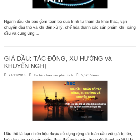
Ngành dầu khí bao gồm toàn bộ quá trình từ thăm dò khai thác, vận
chuyển dầu thô và khí đến xử lý, chế hóa thành các sản phẩm khí, xăng
dầu và cung ứng ...
GIÁ DẦU: TÁC ĐỘNG, XU HƯỚNG và
KHUYẾN NGHỊ
21/11/2018
Tin tức - báo cáo phân tích
5,575 Views
Dầu thô là loại nhiên liệu được sử dụng rộng rãi toàn cầu với giá trị lớn,
hiện tại chưa có sản phẩm thay thế hoàn hảo, trong đó Brent và WTI là