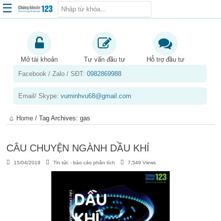
☰
Trang chủ
Kiến thức chứng khoán
Mở tài khoản
Tư vấn đầu tư
Hỗ trợ đầu tư
Facebook / Zalo / SĐT:
0982869988
Kinh nghiệm đầu tư
Tin tức – báo cáo phân tích
Email/ Skype:
vuminhvu68@gmail.com
Sản phẩm – dịch vụ
Home
/
Tag Archives: gas
Chứng khoán phái sinh
Tuyển dụng
CÂU CHUYỆN NGÀNH DẦU KHÍ
15/04/2019
Tin tức - báo cáo phân tích
7,549 Views