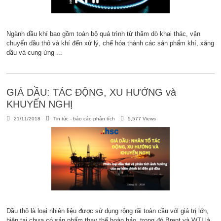
Ngành dầu khí bao gồm toàn bộ quá trình từ thăm dò khai thác, vận
chuyển dầu thô và khí đến xử lý, chế hóa thành các sản phẩm khí, xăng
dầu và cung ứng ...
GIÁ DẦU: TÁC ĐỘNG, XU HƯỚNG và
KHUYẾN NGHỊ
21/11/2018
Tin tức - báo cáo phân tích
5,577 Views
Dầu thô là loại nhiên liệu được sử dụng rộng rãi toàn cầu với giá trị lớn,
hiện tại chưa có sản phẩm thay thế hoàn hảo, trong đó Brent và WTI là