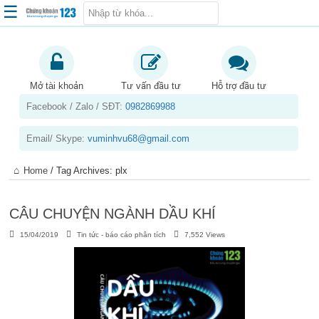
☰
Trang chủ
Kiến thức chứng khoán
Mở tài khoản
Tư vấn đầu tư
Hỗ trợ đầu tư
Facebook / Zalo / SĐT:
0982869988
Kinh nghiệm đầu tư
Tin tức – báo cáo phân tích
Email/ Skype:
vuminhvu68@gmail.com
Sản phẩm – dịch vụ
Home
/
Tag Archives: plx
Chứng khoán phái sinh
Tuyển dụng
CÂU CHUYỆN NGÀNH DẦU KHÍ
15/04/2019
Tin tức - báo cáo phân tích
7,552 Views