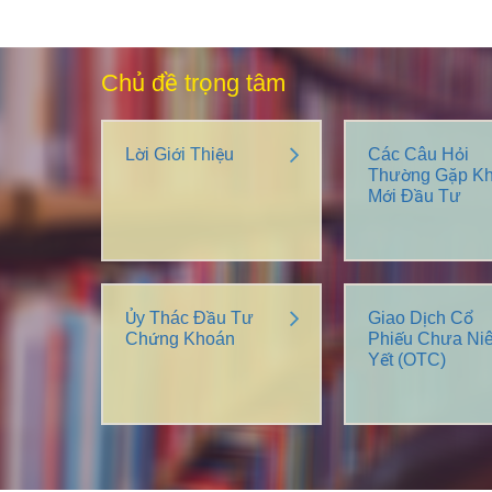
Chủ đề trọng tâm
Lời Giới Thiệu
Các Câu Hỏi
Thường Gặp Kh
Mới Đầu Tư
Ủy Thác Đầu Tư
Giao Dịch Cổ
Chứng Khoán
Phiếu Chưa Ni
Yết (OTC)