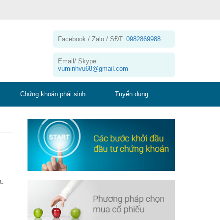
Facebook / Zalo / SĐT:
0982869988
Email/ Skype:
vuminhvu68@gmail.com
Chứng khoán phái sinh
Tuyển dụng
a.