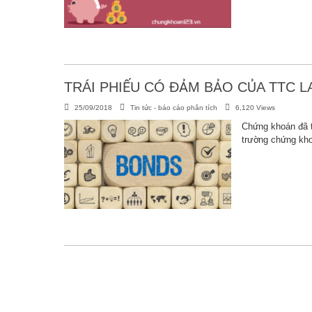
TRÁI PHIẾU CÓ ĐẢM BẢO CỦA TTC L
25/09/2018
Tin tức - báo cáo phân tích
6,120 Views
Chứng khoán đã t
trường chứng khoá