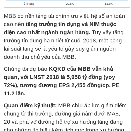
MBB có nền tảng tài chính ưu việt, hệ số an toàn
cao nên
tăng trưởng tín dụng và NIM thuộc
diện cao nhất ngành ngân hàng.
Tuy vậy tăng
trưởng tín dụng hạ nhiệt từ cuối 2018, mặt bằng
lãi suất tăng sẽ là yếu tố gây suy giảm nguồn
doanh thu chủ yếu của MBB.
Chúng tôi dự báo
KQKD của MBB vẫn khả
quan, với LNST 2018 là 5,958 tỷ đồng (yoy
72%), tương đương EPS 2,455 đồng/cp, PE
11.2 lần.
Quan điểm kỹ thuật:
MBB chịu áp lực giảm điểm
chung từ thị trường, đường giá nằm dưới MA5,
20 và phá vỡ đường hỗ trợ xu hướng tăng đang
cho những tín hiệu kém tích cực trong xu hướng