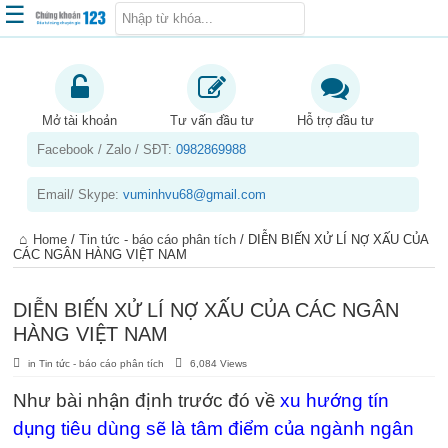
☰
Trang chủ
Kiến thức chứng khoán
Mở tài khoản
Tư vấn đầu tư
Hỗ trợ đầu tư
Facebook / Zalo / SĐT:
0982869988
Kinh nghiệm đầu tư
Tin tức – báo cáo phân tích
Email/ Skype:
vuminhvu68@gmail.com
Sản phẩm – dịch vụ
Home
/
Tin tức - báo cáo phân tích
/
DIỄN BIẾN XỬ LÍ NỢ XẤU CỦA
Chứng khoán phái sinh
CÁC NGÂN HÀNG VIỆT NAM
Tuyển dụng
DIỄN BIẾN XỬ LÍ NỢ XẤU CỦA CÁC NGÂN
HÀNG VIỆT NAM
in
Tin tức - báo cáo phân tích
6,084 Views
Như bài nhận định trước đó về
xu hướng tín
dụng tiêu dùng sẽ là tâm điểm của ngành ngân