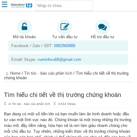
☰
Trang chủ
Kiến thức chứng khoán
Mở tài khoản
Tư vấn đầu tư
Hỗ trợ đầu tư
Facebook / Zalo / SĐT:
0982869988
Kinh nghiệm đầu tư
Tin tức – báo cáo phân tích
Email/ Skype:
vuminhvu68@gmail.com
Sản phẩm – dịch vụ
Home
/
Tin tức - báo cáo phân tích
/
Tìm hiểu chi tiết về thị trường
Chứng khoán phái sinh
chứng khoán
Tuyển dụng
Tìm hiểu chi tiết về thị trường chứng khoán
in
Tin tức - báo cáo phân tích
3,614 Views
Bạn đang có một số tiền lớn và bạn muốn làm ăn kinh doanh hoặc đầu
tư vào một lĩnh vực nào đó. Chứng khoán là một trong những thị trường
màu mỡ, đầy tiềm năng, hứa hẹn sẽ là nơi làm giảu nhanh chóng cho
mỗi chủ đầu tư. Tuy nhiên, những kiến thức về thị trường chứng khoán